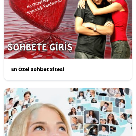
En Özel Sohbet Sitesi