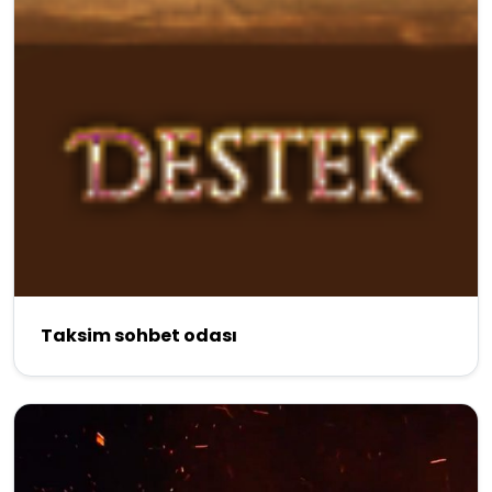
Taksim sohbet odası