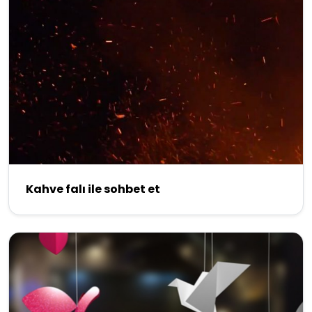
Kahve falı ile sohbet et