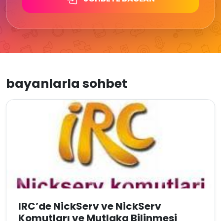
bayanlarla sohbet
IRC’de NickServ ve NickServ
Komutları ve Mutlaka Bilinmesi