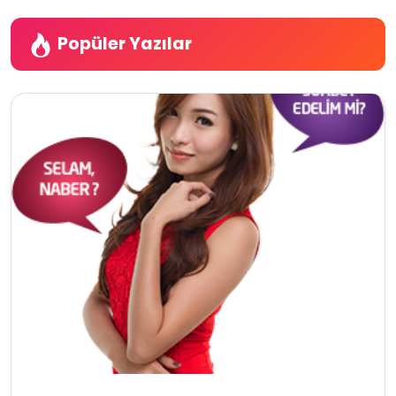
Popüler Yazılar