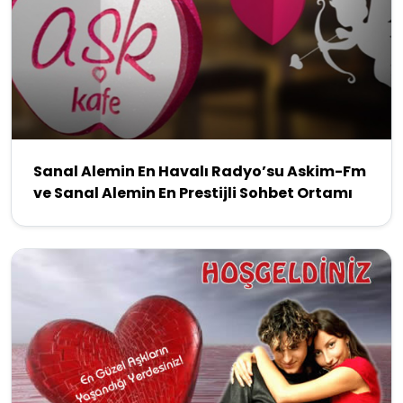
Sanal Alemin En Havalı Radyo’su Askim-Fm
ve Sanal Alemin En Prestijli Sohbet Ortamı