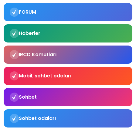
FORUM
Haberler
IRCD Komutları
MobiL sohbet odaları
Sohbet
Sohbet odaları