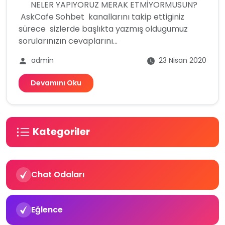
NELER YAPIYORUZ MERAK ETMİYORMUSUN?
AskCafe Sohbet kanallarını takip ettiginiz
sürece sizlerde başlıkta yazmış oldugumuz
sorularınızın cevaplarını...
admin
23 Nisan 2020
Devamını Oku
Kategoriler
Chat Odaları
Eğlence