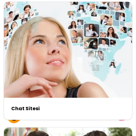
Chat Sitesi