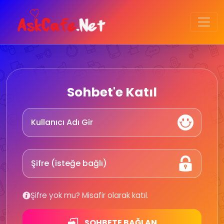
Sohbet'e Katıl
Şifre yok mu? Misafir olarak katıl.
SOHBETE BAĞLAN