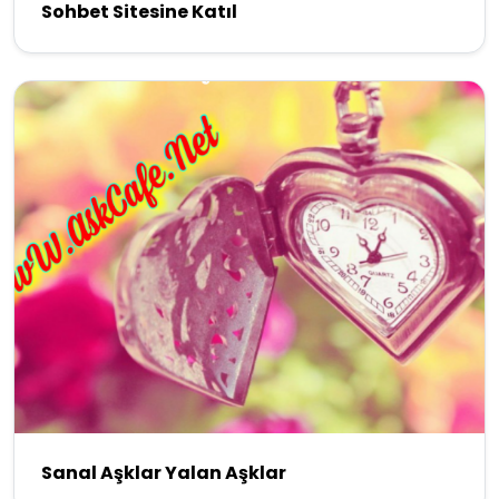
Sohbet Sitesine Katıl
Sanal Aşklar Yalan Aşklar