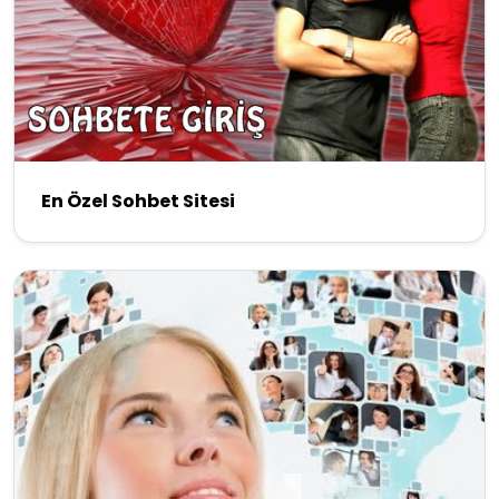
En Özel Sohbet Sitesi