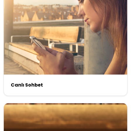
Canlı Sohbet