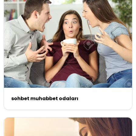
sohbet muhabbet odaları