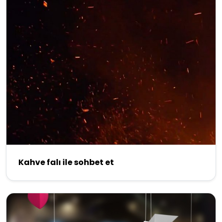
Kahve falı ile sohbet et