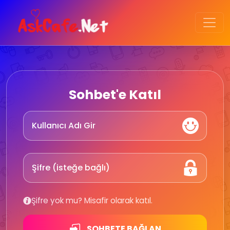
Sohbet'e Katıl
Şifre yok mu? Misafir olarak katıl.
SOHBETE BAĞLAN