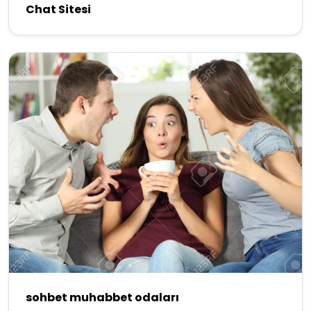
Chat Sitesi
sohbet muhabbet odaları