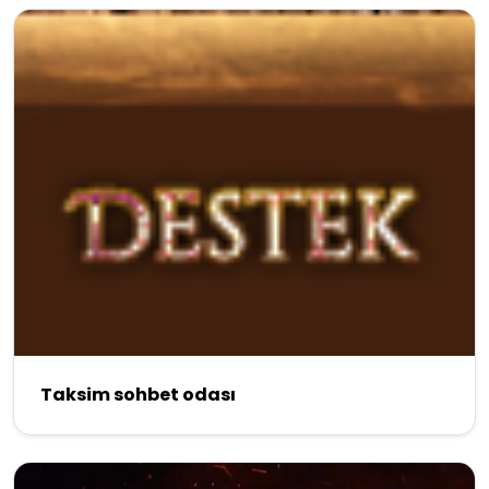
Taksim sohbet odası