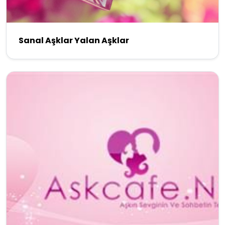
Sanal Aşklar Yalan Aşklar