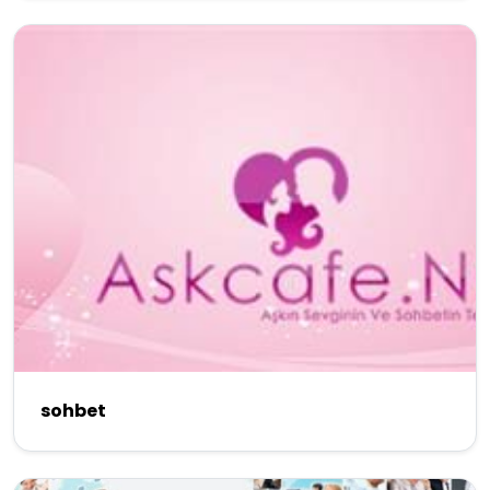
sohbet