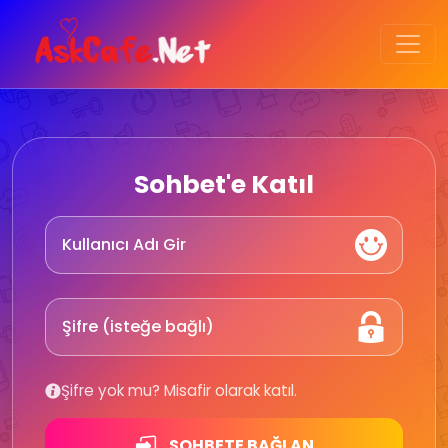
Sohbet'e Katıl
Şifre yok mu? Misafir olarak katıl.
SOHBETE BAĞLAN