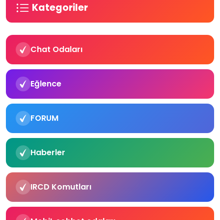
Kategoriler
Chat Odaları
Eğlence
FORUM
Haberler
IRCD Komutları